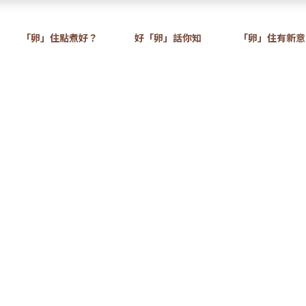
「卵」住點煮好？
好「卵」話你知
「卵」住有新意
卵
「卵」住有新意
新紀元卵廣告2020 – 爭乜卵(原汁
告2020 – 爭乜卵(