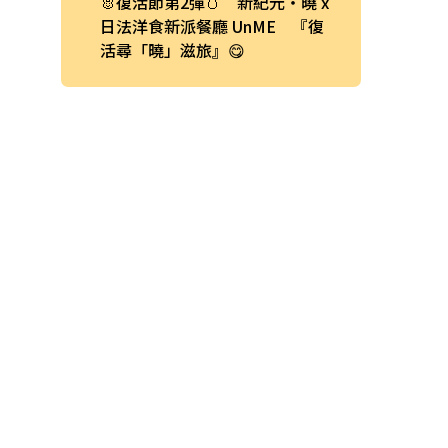
🐰復活節第2彈🥚 新紀元・曉 x
日法洋食新派餐廳 UnME 『復
活尋「曉」滋旅』😋