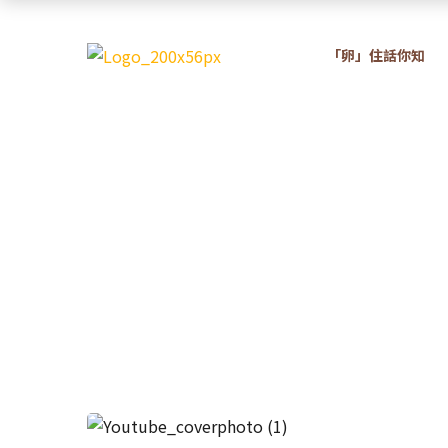
「卵」住話你知
新紀元
新紀元卵廣