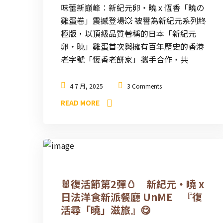
味蕾新巔峰：新紀元卵・曉 x 恆香「曉の
雞蛋卷」震撼登場💥 被譽為新紀元系列終
極版，以頂級品質著稱的日本「新紀元
卵・曉」雞蛋首次與擁有百年歷史的香港
老字號「恆香老餅家」攜手合作，共
4 7 月, 2025
3 Comments
READ MORE
🐰復活節第2彈🥚 新紀元・曉 x
日法洋食新派餐廳 UnME 『復
活尋「曉」滋旅』😋