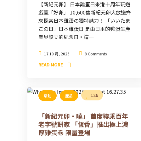
【新紀元卵】 日本雞蛋日來港十周年玩遊
戲贏「好卵」 10,600隻新紀元卵大放送齊
來探索日本雞蛋の獨特魅力！ 「いいたま
ごの日」日本雞蛋日 是由日本的雞蛋生產
業界設立的紀念日。這一
17 10 月, 2025
8 Comments
READ MORE
126
活動
產品
「新紀元卵・曉」 首度聯乘百年
老字號餅家 「恆香」推出極上濃
厚雞蛋卷 限量登場