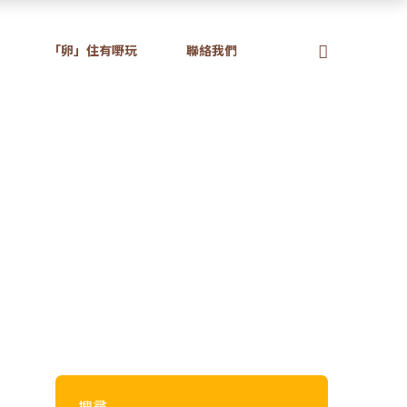
「卵」住有嘢玩
聯絡我們
原味篇)
原汁原味篇)
搜尋