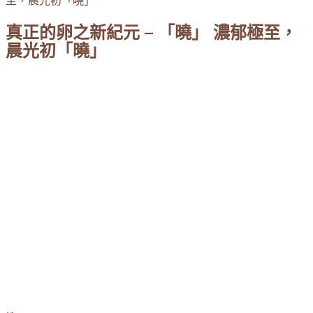
至，晨光初「曉」
真正的卵之新紀元 – 「曉」 濃郁極至，
晨光初「曉」