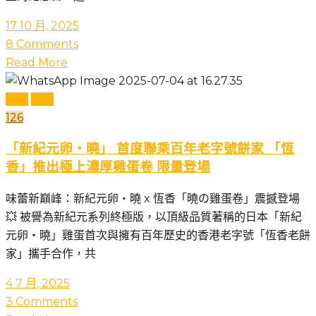
17 10 月, 2025
8 Comments
Read More
活動
產品
126
「新紀元卵・曉」 首度聯乘百年老字號餅家 「恆
香」推出極上濃厚雞蛋卷 限量登場
味蕾新巔峰：新紀元卵・曉 x 恆香「曉の雞蛋卷」震撼登場
💥 被譽為新紀元系列終極版，以頂級品質著稱的日本「新紀
元卵・曉」雞蛋首次與擁有百年歷史的香港老字號「恆香老餅
家」攜手合作，共
4 7 月, 2025
3 Comments