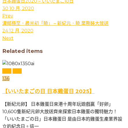
日本雞蛋日2020 – いいたまごの日
30 10 月, 2020
Prev
濃郁極至．晨光初「曉」 – 新紀元．曉 業務裝大放送
24 12 月, 2020
Next
Related items
活動
產品
136
【いいたまごの日 日本雞蛋日 2025】
【新紀元卵】 日本雞蛋日來港十周年玩遊戲贏「好卵」
10,600隻新紀元卵大放送齊來探索日本雞蛋の獨特魅力！
「いいたまごの日」日本雞蛋日 是由日本的雞蛋生產業界設
立的紀念日。這一