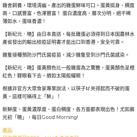
雞舍飼養，環境清幽，產出的雞蛋鮮味可口。蛋黃挺身、稠度
高，口感豐富，色澤豐富！ 蛋白濃度高，層次分明，絕不稀
薄如水，蛋味香濃！
【新紀元．曉】由日本直送，每批雞蛋必須得到日本国農林水
產省發出的輸出檢疫証明書才能出口到香港，安全可靠。
雞隻接種預防沙門氏菌疫苗，減少雞隻受到沙門氏菌感染。
【新紀元．曉】蛋黃顏色比一般雞蛋為之驚艷，蛋黃顏色呈橙
紅色！驟眼看下去，猶如太陽般耀眼！
根據非官方大眾食家專業說法，以筷子🥢夾得起而不破的蛋
黃，這樣可稱得上「鮮」！
新鮮度、蛋黃濃厚度、蛋白稠度，各方面都表現出色！尤如晨
光初「曉」，每日Good Morning!
產品