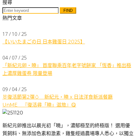
搜尋
Search
for:
熱門文章
17 / 10 / 25
【いいたまごの日 日本雞蛋日 2025】
04 / 07 / 25
「新紀元卵・曉」 首度聯乘百年老字號餅家 「恆香」推出極
上濃厚雞蛋卷 限量登場
09 / 04 / 25
🐰復活節第2彈🥚 新紀元・曉 x 日法洋食新派餐廳
UnME 『復活尋「曉」滋旅』😋
新紀元卵推出以晨光初「曉」，濃郁極至的終極版！ 選用優
質飼料、無添加色素和激素，雞隻經過農場專人悉心，以獨立