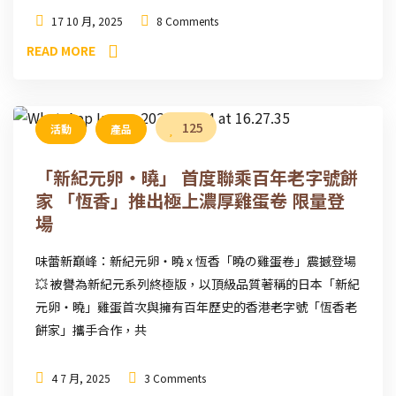
17 10 月, 2025
8 Comments
READ MORE
125
活動
產品
「新紀元卵・曉」 首度聯乘百年老字號餅
家 「恆香」推出極上濃厚雞蛋卷 限量登
場
味蕾新巔峰：新紀元卵・曉 x 恆香「曉の雞蛋卷」震撼登場
💥 被譽為新紀元系列終極版，以頂級品質著稱的日本「新紀
元卵・曉」雞蛋首次與擁有百年歷史的香港老字號「恆香老
餅家」攜手合作，共
4 7 月, 2025
3 Comments