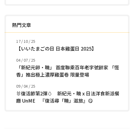
熱門文章
17 / 10 / 25
【いいたまごの日 日本雞蛋日 2025】
04 / 07 / 25
「新紀元卵・曉」 首度聯乘百年老字號餅家 「恆
香」推出極上濃厚雞蛋卷 限量登場
09 / 04 / 25
🐰復活節第2彈🥚 新紀元・曉 x 日法洋食新派餐
廳 UnME 『復活尋「曉」滋旅』😋