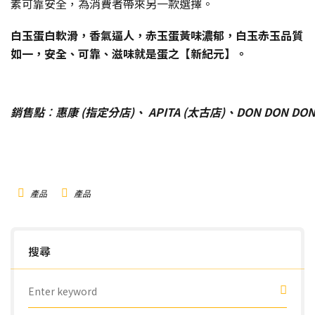
素可靠安全，為消費者帶來另一款選擇。
白玉蛋白軟滑，香氣逼人，赤玉蛋黃味濃郁，白玉赤玉品質
如一，安全、可靠、滋味就是蛋之【新紀元】。
銷售點︰惠康 (
指定分店
)、 APITA (太古店)、DON DON 
產品
產品
搜尋