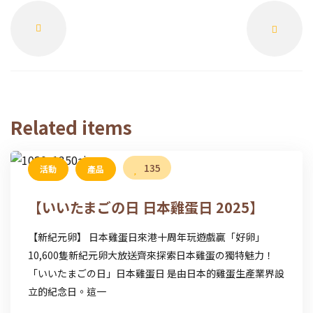
Prev
Next
Related items
135
活動
產品
【いいたまごの日 日本雞蛋日 2025】
【新紀元卵】 日本雞蛋日來港十周年玩遊戲贏「好卵」
10,600隻新紀元卵大放送齊來探索日本雞蛋の獨特魅力！
「いいたまごの日」日本雞蛋日 是由日本的雞蛋生產業界設
立的紀念日。這一