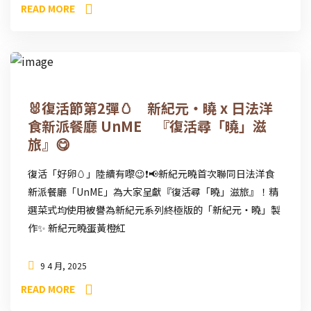
READ MORE
🐰復活節第2彈🥚 新紀元・曉 x 日法洋
食新派餐廳 UnME 『復活尋「曉」滋
旅』😋
復活「好卵🥚」陸續有嚟😉❗📢新紀元曉首次聯同日法洋食
新派餐廳「UnME」為大家呈獻『復活尋「曉」滋旅』！精
選菜式均使用被譽為新紀元系列終極版的「新紀元・曉」製
作✨ 新紀元曉蛋黃橙紅
9 4 月, 2025
READ MORE