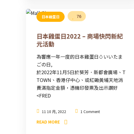
76
日本雞蛋日
日本雞蛋日2022 – 商場快閃新紀
元活動
為響應一年一度的日本雞蛋日🥚いいたま
ごの日,
於2022年11月5日於葵芳．新都會廣場、T
TOWN、香港仔中心、或紅磡黃埔天地消
費滿指定金額，憑機印發票及出示讚好
<FRED
11 10 月, 2022
1 Comment
READ MORE