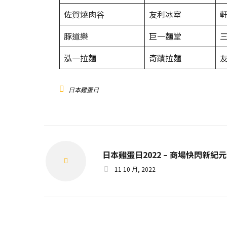
佐賀燒肉谷
友利冰室
豚道樂
巨一麵堂
泓一拉麵
奇蹟拉麵
日本雞蛋日
日本雞蛋日2022 – 商場快閃新紀
Prev
11 10 月, 2022