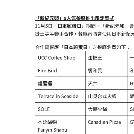
「新紀元卵」x人氣餐廳推出限定菜式
11月5日
「日本雞蛋日」
期間，「新紀元卵」會與
撻王等等聯手合作，餐廳內將會使用日本新紀
合作齊響應
「日本雞蛋日」
之餐廳名單如下：
UCC Coffee Shop
蛋撻王
Fire Bird
饗和民
麵屋福
天丼
H
Terrace in Seaside
山見台式火鍋
貊
SOLE
大將火鍋
S
本延鍋物
Canadian Pizza
G
Panyin Shabu