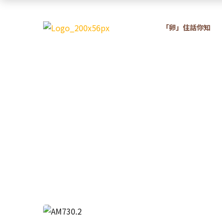
「卵」住話你知
新
日本雞