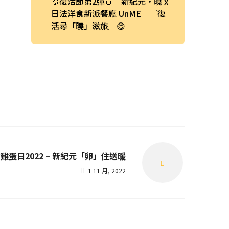
🐰復活節第2彈🥚 新紀元・曉 x
日法洋食新派餐廳 UnME 『復
活尋「曉」滋旅』😋
雞蛋日2022 – 新紀元「卵」住送暖
Next
1 11 月, 2022