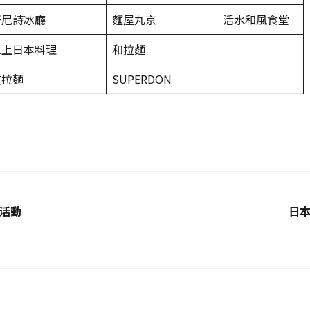
軒尼詩冰廳
麵屋丸京
活水和風食堂
三上日本料理
和拉麵
友拉麵
SUPERDON
元活動
日本