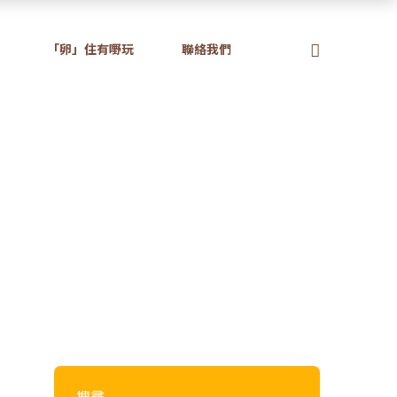
「卵」住有嘢玩
聯絡我們
享！
齊分享！
搜尋