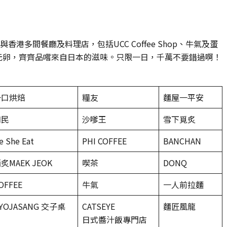
香港多間餐廳及料理店，包括UCC Coffee Shop、牛氣及蛋
元卵，齊齊品嚐來自日本的滋味。只限一日，千萬不要錯過啊！
一口烘焙
糧友
麵屋一平安
和民
沙嗲王
雪下覓炙
e She Eat
PHI COFFEE
BANCHAN
炙MAEK JEOK
喫茶
DONQ
OFFEE
牛氣
一人前拉麵
YOJASANG 交子桌
CATSEYE
麵匠風龍
日式醬汁飯專門店