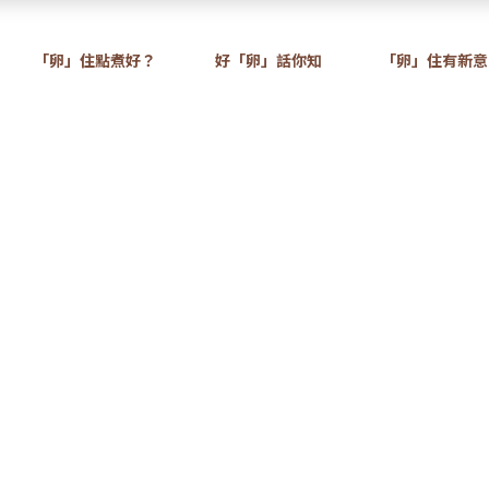
「卵」住點煮好？
好「卵」話你知
「卵」住有新意
紀元卵
「卵」住有新意
日本雞蛋日2022 – 餐飲齊分
蛋日2022 – 餐飲