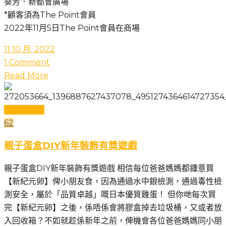
葵芳．新都會廣場
*顧客須為The Point會員
2022年11月5日The Point會員在商場
11 10 月, 2022
1 Comment
Read More
日本雞蛋日
62
親子蛋盒DIY新年裝飾有獎遊戲
親子蛋盒DIY新年裝飾有獎遊戲 相信每位爸爸媽媽都鍾意買
【新紀元卵】俾小朋友食，因為通過水中銀檢測，通過毒性檢
測安全，屬於「品質卓越」嘅日本優質雞蛋！ 但你哋每次買
完【新紀元卵】之後，係唔係會將膠盒掉去垃圾桶，又或者放
入回收箱？不如就趁係新年之前，俾機會各位爸爸媽媽同小朋