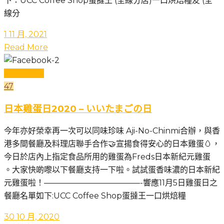
下：UCC Coffee Shop蛋撻王 (全線分店)一口烘焙糧友 (全
線分
1 11 月, 2021
Read More
日本雞蛋日
47
日本雞蛋日2020 – いいたまごの日
今年亦好榮幸再一次可以同味珍味 Aji-No-Chinmi合辦，與香
港多間餐廳及料理店聯手合作🤝宣揚食得安心的日本雞蛋🥚，
今日於店內上指定食品所用的雞蛋為Freds日本新紀元雞蛋
。大家快啲嚟以下餐廳支持一下啦。試試蛋香味濃的日本新紀
元雞蛋啦！————————————-響應11月5日雞蛋日之
餐廳名單如下:UCC Coffee Shop蛋撻王一口烘焙糧
30 10 月, 2020