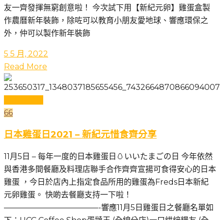
友一齊發揮無窮創意啦！ 今次試下用【新紀元卵】雞蛋盒製
作農曆新年裝飾，除咗可以教育小朋友愛地球、響應環保之
外，仲可以製作新年裝飾
5 5 月, 2022
Read More
日本雞蛋日
66
日本雞蛋日2021 – 新紀元惜食齊分享
11月5日 – 每年一度的日本雞蛋日🥚いいたまごの日 今年依然
與香港多間餐廳及料理店聯手合作齊齊宣揚可食得安心的日本
雞蛋 ，今日於店內上指定食品所用的雞蛋為Freds日本新紀
元卵雞蛋。 快啲去餐廳支持一下啦！
————————————-響應11月5日雞蛋日之餐廳名單如