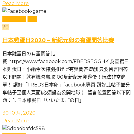
Read More
日本雞蛋日
活動
70
日本雞蛋日2020 – 新紀元卵の有蛋問答比賽
日本雞蛋日の有蛋問答比
賽 https://www.facebook.com/FREDSEGGHK 為宣揚日
本雞蛋日，小編今次特別推出 #有獎問答遊戲 只要留言回答
以下問題！就有機會贏取100隻新紀元卵雞蛋！玩法非常簡
單！ 讚好「FREDS日本卵」facebook專頁 讚好此帖子並分
享帖子至個人頁面(必須設為公開地球 ） 留言位置回答以下問
題： 1. 日本雞蛋日「いいたまごの日」
30 10 月, 2020
Read More