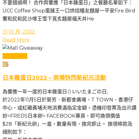
不要錯過啊！ 合作齊響應「日本雞蛋日」之餐廳名單如下：
UCC Coffee Shop蛋撻王一口烘焙糧友麵屋一平安Fire Bird
饗和民和民沙嗲王雪下覓炙麵屋福天丼He
31 10 月, 2022
Read More
日本雞蛋日
76
日本雞蛋日2022 – 商場快閃新紀元活動
為響應一年一度的日本雞蛋日🥚いいたまごの日,
於2022年11月5日於葵芳．新都會廣場、T TOWN、香港仔
中心、或紅磡黃埔天地消費滿指定金額，憑機印發票及出示讚
好<FREDS日本卵> FACEBOOK專頁，即可換領價值
$28「新紀元卵」一盒，數量有限，換完即止。 換領條款及
細則如下：