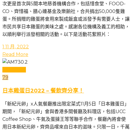
次更是首次與5間本地慈善機構合作，包括惜食堂、FOOD-
CO、齊惜福、膳心連基金及樂餉社，合共捐出50,000隻雞
蛋。所捐贈的雞蛋將會用來製成飯盒或派發予有需要人士，讓
市民共享日本雞蛋的美味之處。感謝各位機構及義工的相助，
以順利舉行派發相關的活動。以下是活動花絮照片：
1 11 月, 2022
Read More
日本雞蛋日
79
日本雞蛋日2022 – 餐飲齊分享！
「新紀元卵」x人氣餐廳推出限定菜式11月5日「日本雞蛋日」
期間，「新紀元卵」會與香港多間餐廳及料理店，包括UCC
Coffee Shop、牛氣及蛋撻王等等聯手合作，餐廳內將會使
用日本新紀元卵，齊齊品嚐來自日本的滋味。只限一日，千萬