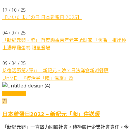
17 / 10 / 25
【いいたまごの日 日本雞蛋日 2025】
04 / 07 / 25
「新紀元卵・曉」 首度聯乘百年老字號餅家 「恆香」推出極
上濃厚雞蛋卷 限量登場
09 / 04 / 25
🐰復活節第2彈🥚 新紀元・曉 x 日法洋食新派餐廳
UnME 『復活尋「曉」滋旅』😋
日本雞蛋日
71
日本雞蛋日2022 – 新紀元「卵」住送暖
「新紀元卵」一直致力回饋社會，積極履行企業社會責任。今