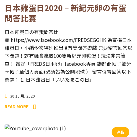
日本雞蛋日2020 – 新紀元卵の有蛋
問答比賽
日本雞蛋日の有蛋問答比
賽 https://www.facebook.com/FREDSEGGHK 為宣揚日本
雞蛋日，小編今次特別推出 #有獎問答遊戲 只要留言回答以
下問題！就有機會贏取100隻新紀元卵雞蛋！玩法非常簡
單！ 讚好「FREDS日本卵」facebook專頁 讚好此帖子並分
享帖子至個人頁面(必須設為公開地球 ） 留言位置回答以下
問題： 1. 日本雞蛋日「いいたまごの日」
30 10 月, 2020
READ MORE
產品