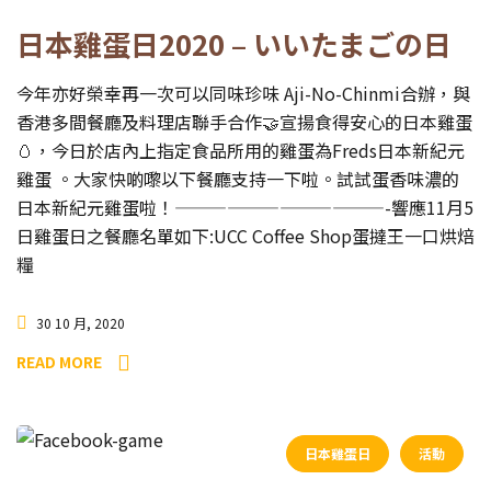
日本雞蛋日2020 – いいたまごの日
今年亦好榮幸再一次可以同味珍味 Aji-No-Chinmi合辦，與
香港多間餐廳及料理店聯手合作🤝宣揚食得安心的日本雞蛋
🥚，今日於店內上指定食品所用的雞蛋為Freds日本新紀元
雞蛋 。大家快啲嚟以下餐廳支持一下啦。試試蛋香味濃的
日本新紀元雞蛋啦！————————————-響應11月5
日雞蛋日之餐廳名單如下:UCC Coffee Shop蛋撻王一口烘焙
糧
30 10 月, 2020
READ MORE
日本雞蛋日
活動