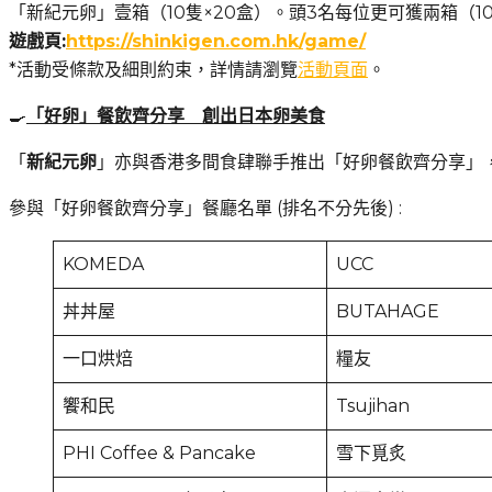
「新紀元卵」壹箱（10隻×20盒）。頭3名每位更可獲兩箱（10
遊戲頁:
https://shinkigen.com.hk/game/
*活動受條款及細則約束，詳情請瀏覽
活動頁面
。
🍳
「好卵」餐飲齊分享
創出日本卵美食
「
新紀元卵
」亦與香港多間食肆聯手推出「好卵餐飲齊分享」
參與「好卵餐飲齊分享」餐廳名單 (排名不分先後) :
KOMEDA
UCC
丼丼屋
BUTAHAGE
一口烘焙
糧友
饗和民
Tsujihan
PHI Coffee & Pancake
雪下覓炙