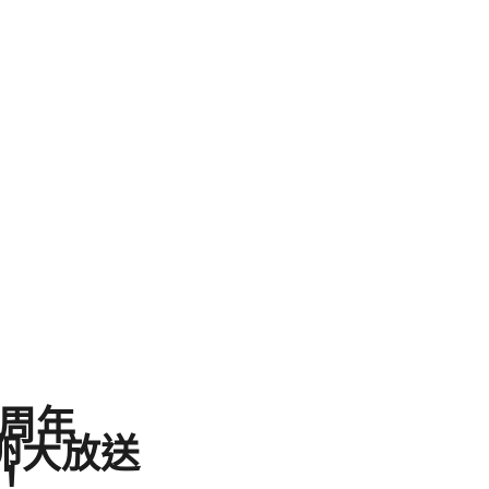
十周年
元卵大放送
！