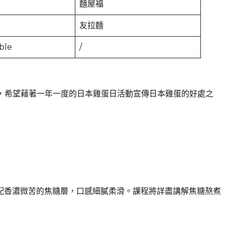
麵屋福
友拉麵
ble
/
士，希望藉著一年一度的日本雞蛋日活動宣傳日本雞蛋的好處之
配香濃微苦的焦糖層，口感細膩柔滑。課程將詳盡講解焦糖熬煮