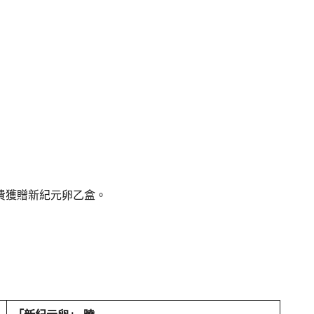
費獲贈新紀元卵乙盒。