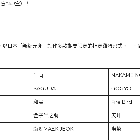
隻×40盒）！
，以日本「新紀元卵」製作多款期間限定的指定雞蛋菜式，一同
千両
NAKAME N
KAGURA
GOGYO
和民
Fire Bird
金子半之助
天丼
貊炙MAEK JEOK
喫茶