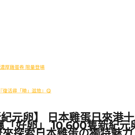
濃厚雞蛋卷 限量登場
 『復活尋「曉」滋旅』😋
新紀元卵】 日本雞蛋日來港
「好卵」 10,600隻新紀
齊來探索日本雞蛋の獨特魅力