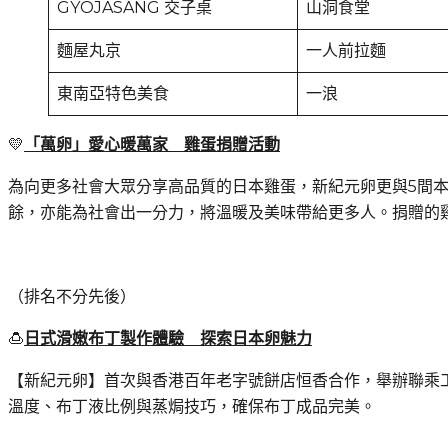
GYOJASANG 交子桌
山洞食堂
麵屋丸京
一人前拉麵
東南亞特色美食
一浪
💛
「萬卵」愛心暖萬家 雞蛋捐贈活動
為向更多社會大眾分享高品質的日本雞蛋，新紀元卵更與5間本
餘，亦能為社會出一分力，將溫暖及美味帶給更多人。捐贈的
（排名不分先後）
🍮
日式滑嫩布丁製作體驗
探索日本卵魅力
【新紀元卵】首次與香港百年老字號餅店恒香合作，舉辦聯乘
溫度、布丁液比例與蒸焗技巧，確保布丁成品完美。