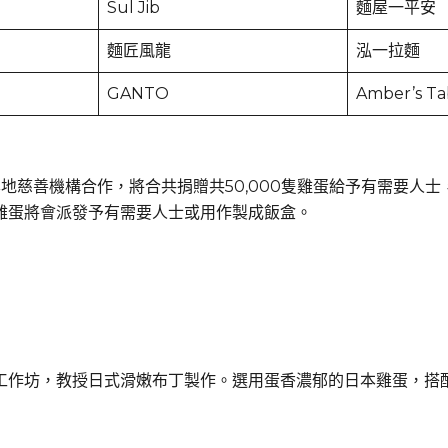
Sul Jib
麵屋一平安
麵匠風龍
泓一拉麵
GANTO
Amber’s Ta
地慈善機構合作，將合共捐贈共50,000隻雞蛋給予有需要人
雞蛋將會派發予有需要人士或用作製成飯盒。
工作坊，教授日式滑嫩布丁製作。選用蛋香濃郁的日本雞蛋，搭