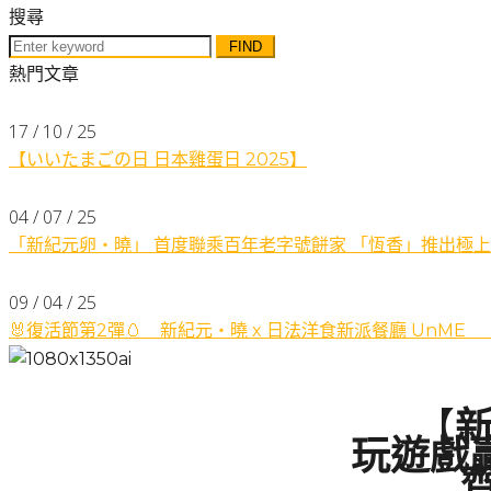
搜尋
Search
for:
熱門文章
17 / 10 / 25
【いいたまごの日 日本雞蛋日 2025】
04 / 07 / 25
「新紀元卵・曉」 首度聯乘百年老字號餅家 「恆香」推出極上
09 / 04 / 25
🐰復活節第2彈🥚 新紀元・曉 x 日法洋食新派餐廳 UnME
【
玩遊戲贏