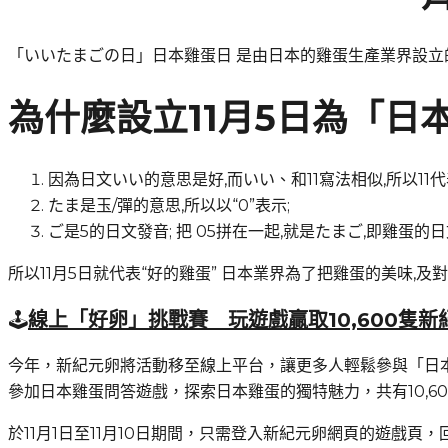
「いいたまごの日」日本雞蛋日 是由日本的雞蛋生產業界設
為什麼設立11月5日為「日
因為日文いい的意思是好,而いい、和11寫法相似,所以11代
たま是玉/彈的意思,所以以“0”表示;
ご是5的日文發音; 把 05拼在一起,就是たまご,即雞蛋的
所以11月5日就代表“好的雞蛋” 日本業界為了把雞蛋的美味,
🕹️
線上「好卵」挑戰賽
玩遊戲贏取10,600隻新
今年，新紀元卵將活動移至線上平台，讓更多人輕鬆參與「日
參加日本雞蛋問答遊戲，探索日本雞蛋的獨特魅力，共有10,6
於11月1日至11月10日期間，只需登入新紀元卵網頁的遊戲頁