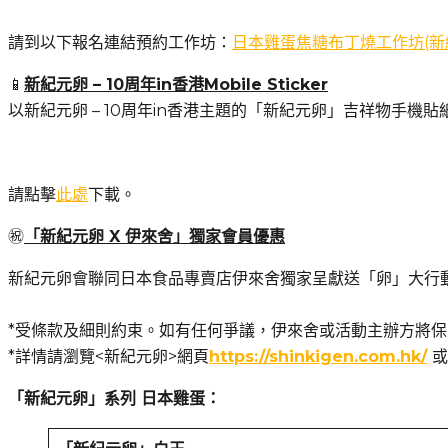
請到以下報名連結預約工作坊：
日本雞蛋焦糖布丁燒工作坊(新紀元卵使
📱
新紀元卵 – 10周年in香港Mobile Sticker
以新紀元卵 – 10周年in香港主題的「新紀元卵」吉祥物手機貼紙
請點擊
此處
下載。
㊗️
「新紀元卵 X 伊來舍」獨家會員優惠
新紀元卵會聯同日本食品專賣店伊來舍獨家呈獻送「卵」大行
*受條款及細則約束。如有任何爭議，伊來舍或活動主辦方將
*詳情請瀏覽<新紀元卵>網頁
https://shinkigen.com.hk/
或
「新紀元卵」系列
日本雞蛋：