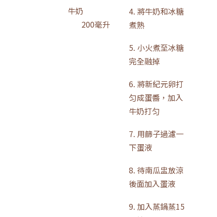
牛奶
4. 將牛奶和冰糖
200毫升
煮熟
5. 小火煮至冰糖
完全融掉
6. 將新紀元卵打
匀成蛋醬，加入
牛奶打匀
7. 用篩子過濾一
下蛋液
8. 待南瓜盅放涼
後面加入蛋液
9. 加入蒸鍋蒸15