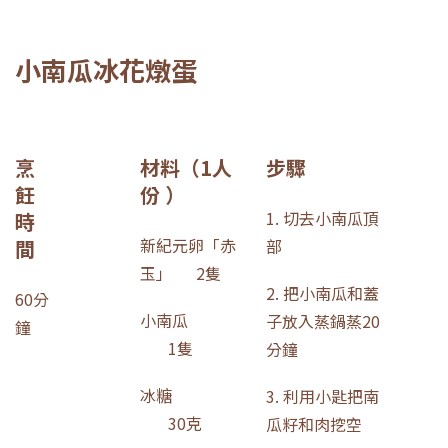
小南瓜冰花燉蛋
烹
材料
（1
人
步驟
飪
份
）
1. 切去小南瓜頂
時
新紀元卵「赤
間
部
玉」 2隻
2. 把小南瓜和蓋
60分
小南瓜
子放入蒸鍋蒸20
鐘
1隻
分鐘
冰糖
3. 利用小匙把南
30克
瓜籽和肉挖空