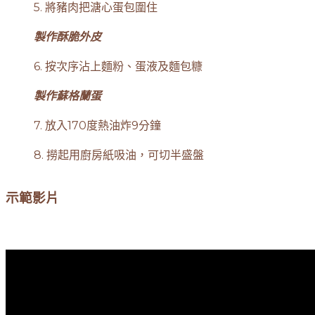
5. 將豬肉把溏心蛋包圍住
製作酥脆外皮
6. 按次序沾上麵粉、蛋液及麵包糠
製作蘇格蘭蛋
7. 放入170度熱油炸9分鐘
8. 撈起用廚房紙吸油，可切半盛盤
示範影片