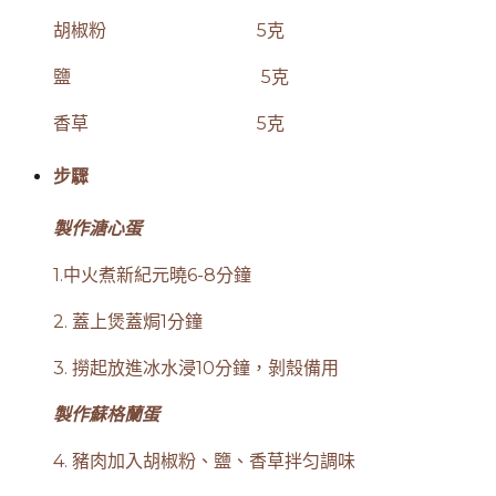
胡椒粉 5克
鹽 5克
香草 5克
步驟
製作溏心蛋
1.中火煮新紀元曉6-8分鐘
2. 蓋上煲蓋焗1分鐘
3. 撈起放進冰水浸10分鐘，剝殼備用
製作蘇格蘭蛋
4. 豬肉加入胡椒粉、鹽、香草拌匀調味