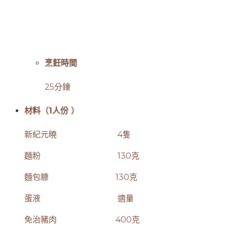
烹飪時間
25分鐘
材料
（1
人份
）
新紀元曉 4隻
麵粉 130克
麵包糠 130克
蛋液 適量
免治豬肉 400克