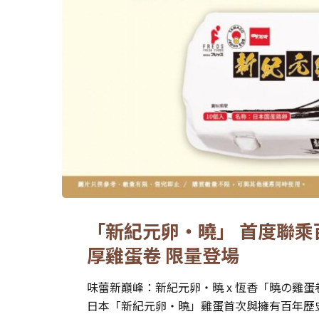
「新紀元卵・曉」 首度聯乘
厚雞蛋卷 限量登場
味蕾新巔峰：新紀元卵・曉 x 恆香「曉の雞
日本「新紀元卵・曉」雞蛋首次與擁有百年歷