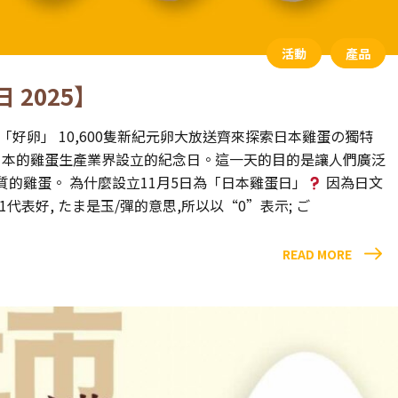
活動
產品
 2025】
好卵」 10,600隻新紀元卵大放送齊來探索日本雞蛋の獨特
日本的雞蛋生產業界設立的紀念日。這一天的目的是讓人們廣泛
的雞蛋。 為什麼設立11月5日為「日本雞蛋日」
因為日文
代表好, たま是玉/彈的意思,所以以“0”表示; ご
READ MORE