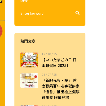
熱門文章
17 / 10 / 25
【いいたまごの日 日
本雞蛋日 2025】
04 / 07 / 25
「新紀元卵・曉」 首
度聯乘百年老字號餅家
「恆香」推出極上濃厚
雞蛋卷 限量登場