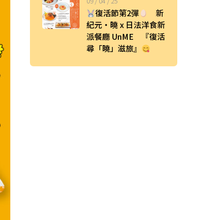
09 / 04 / 25
復活節第2彈
新
紀元・曉 x 日法洋食新
派餐廳 UnME 『復活
尋「曉」滋旅』