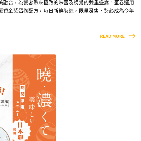
美融合，為饕客帶來極致的味蕾及視覺的雙重盛宴。蛋卷選用
恆香金獎蛋卷配方，每日新鮮製造，限量發售，勢必成為今年
READ MORE