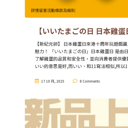
【いいたまごの日 日本雞蛋日
【新紀元卵】 日本雞蛋日來港十周年玩遊戲贏「
魅力！ 「いいたまごの日」日本雞蛋日 是由
了解雞蛋的品質和安全性，並向消費者提供優質
いい的意思是好,而いい、和11寫法相似,所以11
17 10 月, 2025
8 Comments