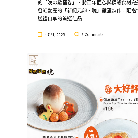
的「曉の雞蛋卷」，將百年匠心與頂級食材完
橙紅艷麗的「新紀元卵・曉」雞蛋製作，配搭
送禮自享的首選佳品
4 7 月, 2025
3 Comments